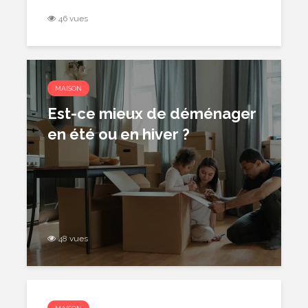
46 vues
MAISON
Est-ce mieux de déménager
en été ou en hiver ?
48 vues