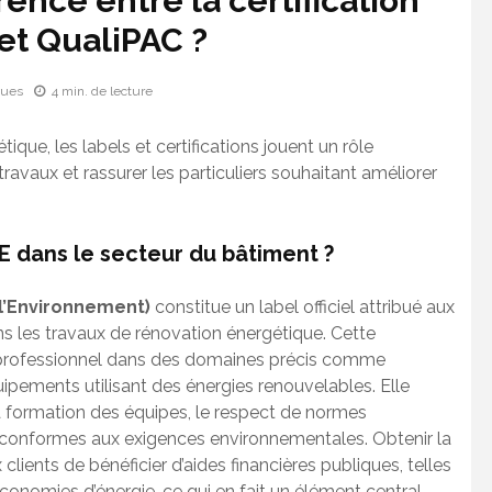
rence entre la certification
et QualiPAC ?
vues
4 min. de lecture
que, les labels et certifications jouent un rôle
travaux et rassurer les particuliers souhaitant améliorer
GE dans le secteur du bâtiment ?
l’Environnement)
constitue un label officiel attribué aux
ns les travaux de rénovation énergétique. Cette
’un professionnel dans des domaines précis comme
quipements utilisant des énergies renouvelables. Elle
 la formation des équipes, le respect de normes
rs conformes aux exigences environnementales. Obtenir la
ients de bénéficier d’aides financières publiques, telles
conomies d’énergie, ce qui en fait un élément central